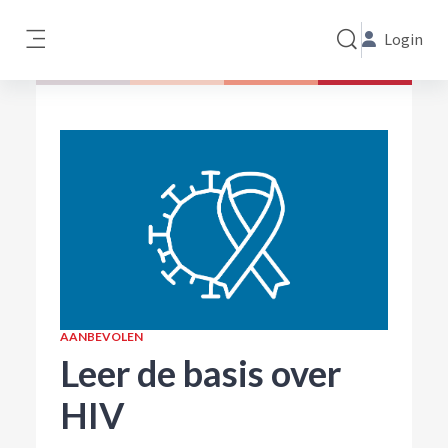
Ga naar hoofdinhoud
Login
Schakel zoek invo
Zijpaneel
AANBEVOLEN
Leer de basis over
HIV