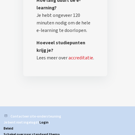
Hoe lang duurt de e-
learning?
Je hebt ongeveer 120
minuten nodig om de hele
e-learning te doorlopen.
Hoeveel studiepunten
krijg je?
Lees meer over
accreditatie
.
Contacteer site-ondersteuning
Je bent niet ingelogd (
Login
)
Beleid
Schakel over naar standaard thema