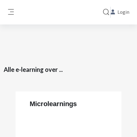
Ga naar hoofdinhoud
Login
Schakel zoek invo
Zijpaneel
Alle e-learning over ... overslaan
Alle e-learning over ...
Microlearnings