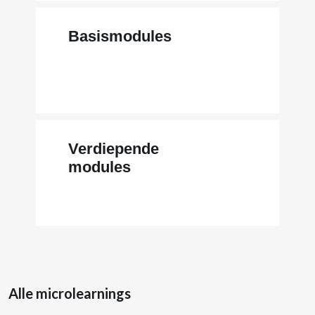
Basismodules
Verdiepende
modules
Alle microlearnings overslaan
Alle microlearnings