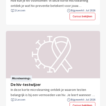
Hoe kun je hiv voorkomen? In deze korte microlearning
ontdek je wat hiv-preventie betekent voor jouw
2 Lessen
Bijgewerkt: Jul 2026
werkpraktijk. Je leert meer over de verschillende
preventiemethoden en krijgt direct toepasbare inzichten.
Cursus bekijken
Na afloop ben je beter voorbereid om hiv-preventie in je
dagelijkse werkpraktijk te integreren. Zo draag je bij aan 0
nieuw hiv-infecties. Neem 8 minuten om jouw kennis en
expertise te vergroten en start direct.
Microlearnings
De hiv-testwijzer
In deze korte microlearning ontdek je waarom testen
belangrijk is bij een vermoeden van hiv. Je leert wanneer je
2 Lessen
Bijgewerkt: Jul 2026
welke hiv-test inzet. Je krijgt direct toepasbare inzichten.
Na afloop ben je beter voorbereid om je cliënten te
Cursus bekijken