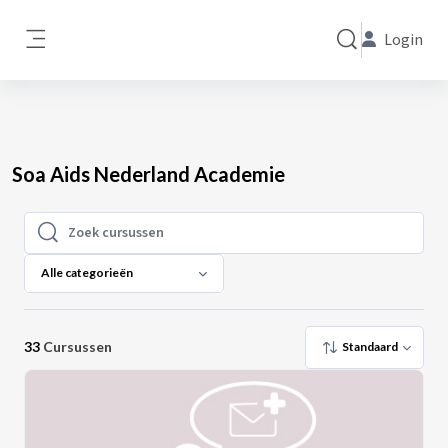
Ga naar hoofdinhoud
Login
Schakel zoek invo
Zijpaneel
Soa Aids Nederland Academie
Zoek cursussen
Zoek cursussen
Alle categorieën
33
Cursussen
Standaard