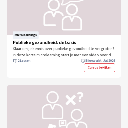
Microlearnings
Publieke gezondheid: de basis
Klaar om je kennis over publieke gezondheid te vergroten?
In deze korte microlearning start je met een video over de
2 Lessen
Bijgewerkt: Jul 2026
geschiedenis van de publieke gezondheid. Je leert meer
over de 9 kerntaken en seksuele gezondheid en je krijgt
Cursus bekijken
direct toepasbare inzichten. Na afloop ben je beter
voorbereid om je eigen werk te plaatsen in het kader van
de ontwikkelingen en de taken binnen de publieke
gezondheid. Neem 10 minuten om jouw kennis en expertise
te vergroten en start direct.