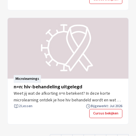
motiveren om te testen op hiv. Zo draag je bij aan 0 nieuw
hiv-infecties. Neem 10 minuten om jouw kennis en expertise
te vergroten en start direct.
Microlearnings
n=n: hiv-behandeling uitgelegd
Weet jij wat de afkorting n=n betekent? In deze korte
microlearning ontdek je hoe hiv behandeld wordt en wat de
2 Lessen
Bijgewerkt: Jul 2026
gevolgen daarvan zijn voor mensen met hiv en de
samenleving. Je krijgt direct toepasbare inzichten. Na
Cursus bekijken
afloop ben je beter voorbereid om de behandeling van hiv
en het n=n principe uit te leggen aan je cliënt. Zo draag je bij
aan het verlagen van stigma en motiveer je cliënten om zich