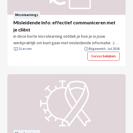
Microlearnings
Misleidende info: effectief communiceren met
je cliënt
In deze korte microlearning ontdek je hoe je in jouw
werkpraktijk om kunt gaan met misleidende informatie. Je
2 Lessen
Bijgewerkt: Jul 2026
leert meer over waarom mensen in misleidende informatie
geloven. Je krijgt direct toepasbare inzichten. Na afloop
Cursus bekijken
ben je beter voorbereid om misleidende informatie te
herkennen en het gesprek met je cliënt aan te gaan. Zo
draag je bij aan betrouwbare informatievoorziening. Neem
10 minuten om jouw kennis en expertise te vergroten en
start direct.