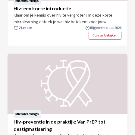
Microlearnings
Hiv: een korte introductie
Klaar om je kennis over hiv te vergroten? In deze korte
microlearning ontdek je wat hiv betekent voor jouw
2 Lessen
Bijgewerkt: Jul 2026
werkpraktijk. Je leert meer wat acute hiv is en wat hiv-
indicatoraandoeningen zijn. Je krijgt direct toepasbare
Cursus bekijken
inzichten. Na afloop ben je beter voorbereid om hiv te
signaleren en aan je cliënt uit te leggen waarom een hiv-
test belangrijk kan zijn. Zo draag je bij aan 0 nieuw hiv-
infecties. Neem 10 minuten om jouw kennis en expertise te
vergroten en start direct.
Microlearnings
Hiv-preventie in de praktijk: Van PrEP tot
destigmatisering