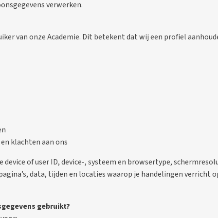
rsoonsgegevens verwerken.
uiker van onze Academie. Dit betekent dat wij een profiel aanho
en
 en klachten aan ons
ke device of user ID, device-, systeem en browsertype, schermresol
gina’s, data, tijden en locaties waarop je handelingen verricht o
gegevens gebruikt?