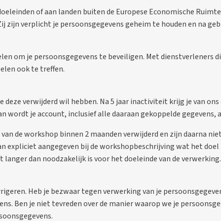
doeleinden of aan landen buiten de Europese Economische Ruimte
Zij zijn verplicht je persoonsgegevens geheim te houden en na gebr
elen om je persoonsgegevens te beveiligen. Met dienstverleners
len ook te treffen.
deze verwijderd wil hebben. Na 5 jaar inactiviteit krijg je van ons
dan wordt je account, inclusief alle daaraan gekoppelde gegevens,
 van de workshop binnen 2 maanden verwijderd en zijn daarna niet
an expliciet aangegeven bij de workshopbeschrijving wat het doe
 langer dan noodzakelijk is voor het doeleinde van de verwerking.
orrigeren. Heb je bezwaar tegen verwerking van je persoonsgegeven
s. Ben je niet tevreden over de manier waarop we je persoonsgeg
ersoonsgegevens.