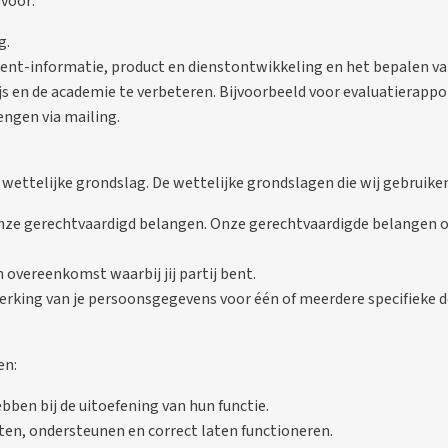
voor:
g.
t-informatie, product en dienstontwikkeling en het bepalen va
 en de academie te verbeteren. Bijvoorbeeld voor evaluatierappor
engen via mailing.
ettelijke grondslag. De wettelijke grondslagen die wij gebruiken
 onze gerechtvaardigd belangen. Onze gerechtvaardigde belangen
 overeenkomst waarbij jij partij bent.
rking van je persoonsgegevens voor één of meerdere specifieke d
en:
ben bij de uitoefening van hun functie.
ten, ondersteunen en correct laten functioneren.